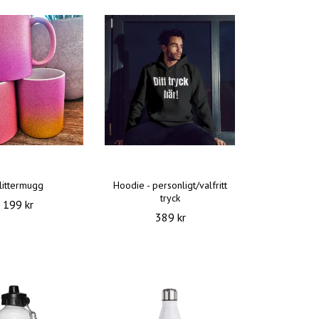
littermugg
Hoodie - personligt/valfritt
tryck
199 kr
389 kr