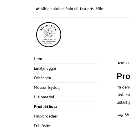
Alltid spårbar frakt till fast pris: 69kr
Hem
Hem
P
Emaljmuggar
Pro
Örhängen
På denn
Mössor (sydda)
tänkt s
Hjälpmedel
lättast
Produktlista
Jag få
Pins/broscher
Friluftsliv