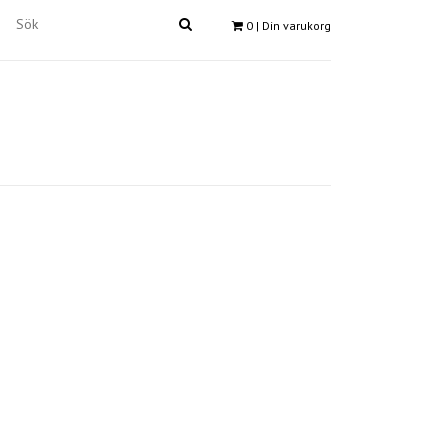
0
| Din varukorg