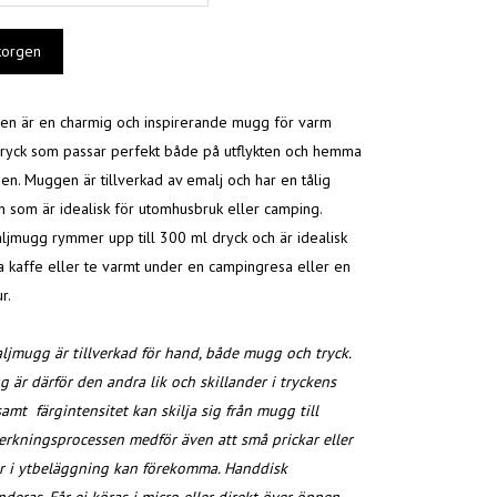
n är en charmig och inspirerande mugg för varm
 dryck som passar perfekt både på utflykten och hemma
en. Muggen är tillverkad av emalj och har en tålig
n som är idealisk för utomhusbruk eller camping.
jmugg rymmer upp till 300 ml dryck och är idealisk
la kaffe eller te varmt under en campingresa eller en
r.
jmugg är tillverkad för hand, både mugg och tryck.
 är därför den andra lik och skillander i tryckens
amt färgintensitet kan skilja sig från mugg till
erkningsprocessen medför även att små prickar eller
 i ytbeläggning kan förekomma.
Handdisk