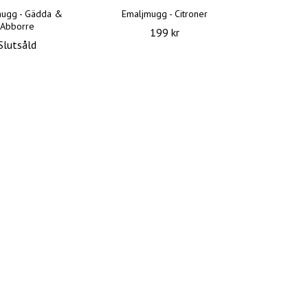
mugg - Gädda &
Emaljmugg - Citroner
Abborre
199 kr
Slutsåld