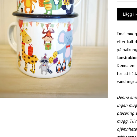
Emaljmugge
eller kall
på balkong
konstruktio
Denna emal
för att hål
vandringstu
Denna emal
Ingen mugg
placering s
mugg.
Tilv
ojämnheter