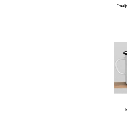
Emalj
E