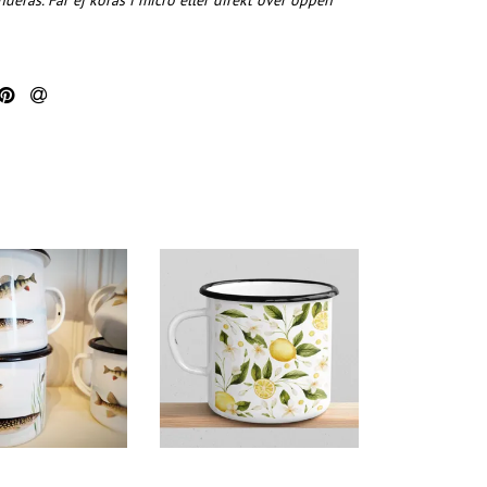
eras. Får ej köras i micro eller direkt över öppen