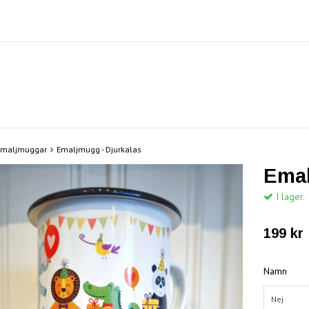
Emaljmuggar
Emaljmugg - Djurkalas
Emal
I lager.
199 kr
Namn
Nej