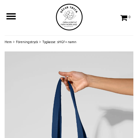
0
Hem
Föreningstryck
Tygkasse: sHGf + namn