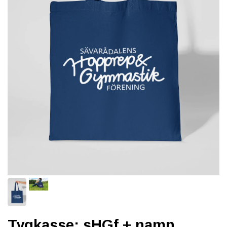
Tygkasse: sHGf + namn