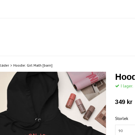
läder
Hoodie: Girl Math [barn]
Hood
I lager.
349 kr
Storlek
90