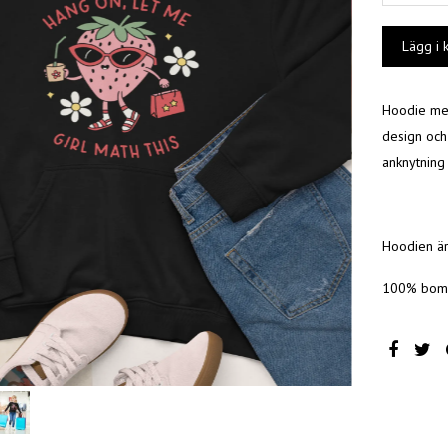
Hoodie med
design och
anknytning t
Hoodien är
100% bomu