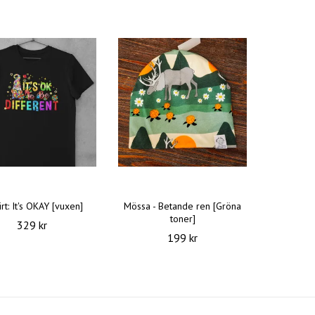
irt: It's OKAY [vuxen]
Mössa - Betande ren [Gröna
toner]
329 kr
199 kr