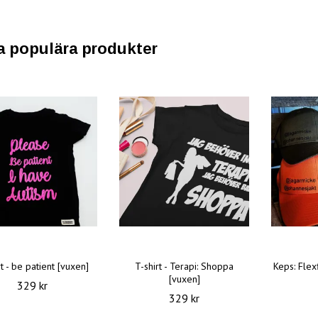
a populära produkter
rt - be patient [vuxen]
T-shirt - Terapi: Shoppa
Keps: Flexf
[vuxen]
329 kr
329 kr