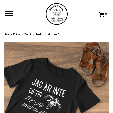
0
Hem
Kläder
T-shirt - Narrkantarell [barn]