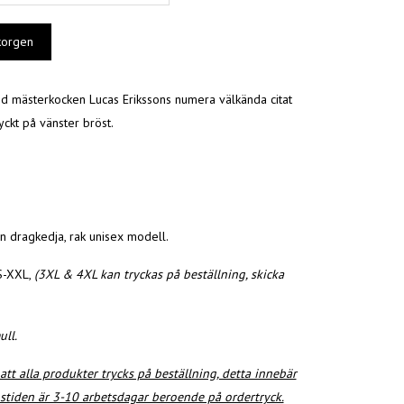
 mästerkocken Lucas Erikssons numera välkända citat
ryckt på vänster bröst.
n dragkedja, rak unisex modell.
 S-XXL,
(3XL & 4XL kan tryckas på beställning, skicka
ll.
att alla produkter trycks på beställning, detta innebär
nstiden är 3-10 arbetsdagar beroende på ordertryck.