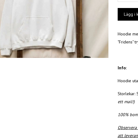
Hoodie med
"Fridens" t
Info:
Hoodie uta
Storlekar:
ett mail!)
100% bomu
Observera 
att levera