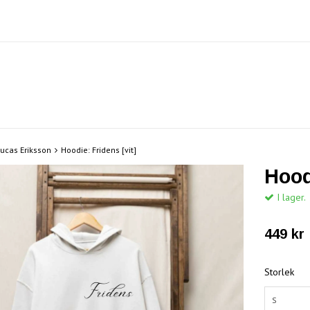
ucas Eriksson
Hoodie: Fridens [vit]
Hood
I lager.
449 kr
Storlek
S