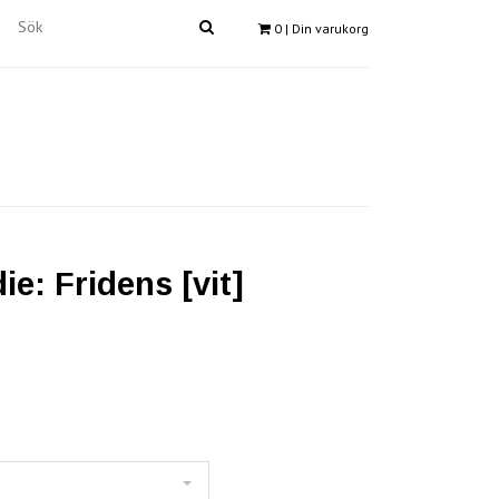
0
| Din varukorg
ie: Fridens [vit]