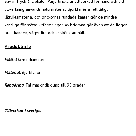
Sävar Tryck & Dekaler. Varje bricka är tilllverkad för hand och vid
tillverkning används naturmaterial. Björkfanér är ett tåligt
lättviktsmaterial och brickornas rundade kanter gör de mindre
känsliga för stötar. Utformningen av brickona gör även att de ligger
bra i handen, väger lite och är sköna att hålla i.
Produktinfo
Mått
:
38cm i diameter
Material
:
Björkfanér
Rengöring
: Tål maskindisk upp till 95 grader
Tillverkad i sverige.