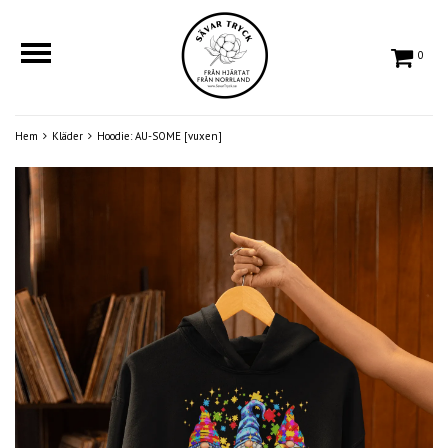
0
Hem
Kläder
Hoodie: AU-SOME [vuxen]