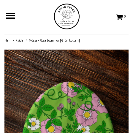
0
Hem
Kläder
Mössa - Rosa blommor [Grön botten]