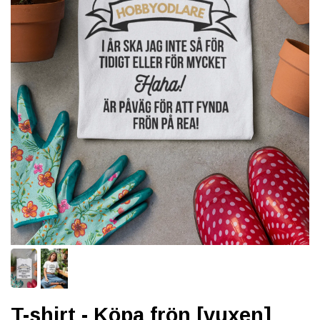
T-shirt - Köpa frön [vuxen]